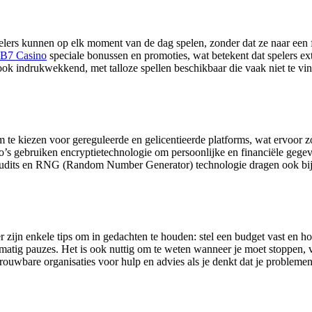
elers kunnen op elk moment van de dag spelen, zonder dat ze naar een 
B7 Casino
speciale bonussen en promoties, wat betekent dat spelers ex
ok indrukwekkend, met talloze spellen beschikbaar die vaak niet te vi
om te kiezen voor gereguleerde en gelicentieerde platforms, wat ervoor z
o’s gebruiken encryptietechnologie om persoonlijke en financiële gegev
e audits en RNG (Random Number Generator) technologie dragen ook bi
 zijn enkele tips om in gedachten te houden: stel een budget vast en ho
matig pauzes. Het is ook nuttig om te weten wanneer je moet stoppen, 
etrouwbare organisaties voor hulp en advies als je denkt dat je probleme