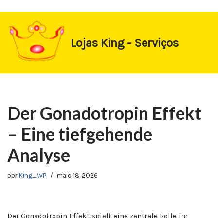
https://1-win-oynay.com/
https://pin-up-kasino.kz/
Pular
Lojas King - Serviços
para
o
conteúdo
Der Gonadotropin Effekt
– Eine tiefgehende
Analyse
por
King_WP
maio 18, 2026
Der Gonadotropin Effekt spielt eine zentrale Rolle im