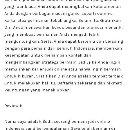
yang luar biasa. Anda dapat meningkatkan keterampilan
Anda dengan berbagai macam game, seperti domino,
kartu, atau permainan tebak angka. Selain itu, Gratifikan
Diri Anda menawarkan bonus besar dan promosi menarik,
yang membuat permainan Anda menjadi lebih
menguntungkan. Serta, Anda dapat bertemu dan bersaing
dengan para pemain dari seluruh Indonesia, memberikan
kesempatan untuk menambah kontak dan
mengembangkan strategi bermain. Jadi, jika Anda ingin
memulihkan karier judi online atau hanya ingin bermain
untuk hiburan, Gratifikan Diri Anda adalah tempat terbaik
untuk melakukan hal itu. Daftarlah sekarang dan nikmati
keuntungan yang menakjubkan!
Review 1:
Nama saya adalah Budi, seorang pemain judi online
Indonesia yang berpengalaman. Saya telah bermain di