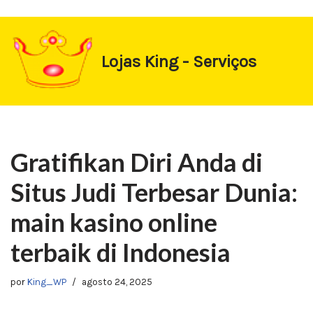
https://1-win-oynay.com/
https://pin-up-kasino.kz/
Pular
Lojas King - Serviços
para
o
conteúdo
Gratifikan Diri Anda di
Situs Judi Terbesar Dunia:
main kasino online
terbaik di Indonesia
por
King_WP
agosto 24, 2025