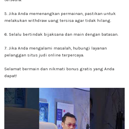
5. Jika Anda memenangkan permainan, pastikan untuk
melakukan withdraw uang tersisa agar tidak hilang.
6. Selalu bertindak bijaksana dan main dengan batasan.
7. Jika Anda mengalami masalah, hubungi layanan
pelanggan situs judi online terpercaya.
Selamat bermain dan nikmati bonus gratis yang Anda
dapat!