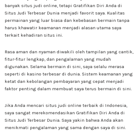
banyak situs judi online, tetapi Gratifikan Diri Anda di
Situs Judi Terbesar Dunia menjadi favorit saya. Kualitas
permainan yang luar biasa dan kebebasan bermain tanpa
harus khawatir keamanan menjadi alasan utama saya
terkait kehadiran situs ini.
Rasa aman dan nyaman diwakili oleh tampilan yang cantik,
fitur-fitur lengkap, dan pengalaman yang mudah
digunakan. Selama bermain di sini, saya selalu merasa
seperti di kasino terbesar di dunia. Sistem keamanan yang
ketat dan kebolangan pembayaran yang cepat menjadi
faktor penting dalam membuat saya terus bermain di sini.
Jika Anda mencari situs judi online terbaik di Indonesia,
saya sangat merekomendasikan Gratifikan Diri Anda di
Situs Judi Terbesar Dunia. Saya yakin bahwa Anda akan
menikmati pengalaman yang sama dengan saya di sini.