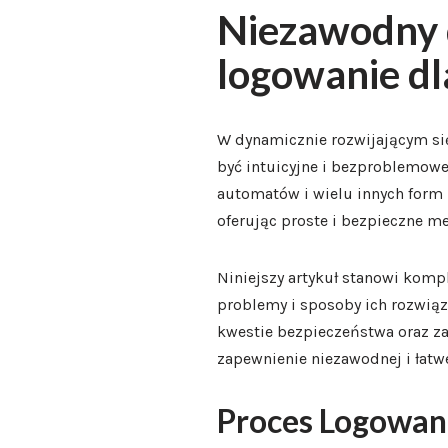
Niezawodny 
logowanie dl
W dynamicznie rozwijającym się
być intuicyjne i bezproblemowe
automatów i wielu innych form 
oferując proste i bezpieczne m
Niniejszy artykuł stanowi kom
problemy i sposoby ich rozwią
kwestie bezpieczeństwa oraz za
zapewnienie niezawodnej i łatwe
Proces Logowani