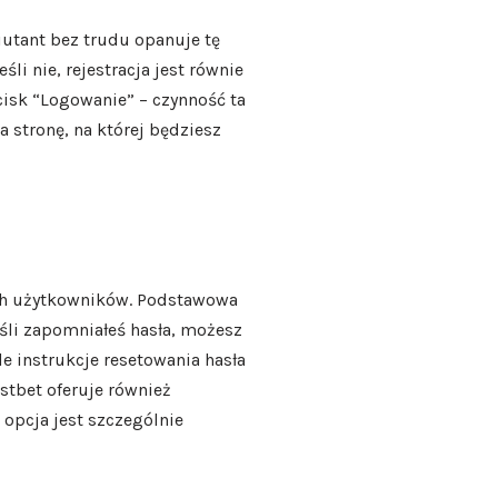
iutant bez trudu opanuje tę
i nie, rejestracja jest równie
ycisk “Logowanie” – czynność ta
 stronę, na której będziesz
ych użytkowników. Podstawowa
śli zapomniałeś hasła, możesz
le instrukcje resetowania hasła
stbet oferuje również
opcja jest szczególnie