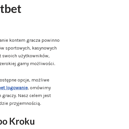
tbet
dzanie kontem gracza powinno
dów sportowych, kasynowych
rt swoich użytkowników,
zerokiej gamy możliwości.
dostępne opcje, możliwe
et logowanie
, omówimy
graczy. Nasz celem jest
ędzie przyjemnością.
po Kroku