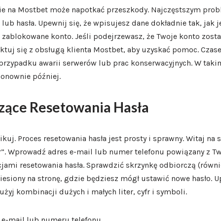
ie na Mostbet może napotkać przeszkody. Najczęstszym prob
ub hasła. Upewnij się, że wpisujesz dane dokładnie tak, jak je
ablokowane konto. Jeśli podejrzewasz, że Twoje konto zosta
ktuj się z obsługą klienta Mostbet, aby uzyskać pomoc. Cza
 przypadku awarii serwerów lub prac konserwacyjnych. W taki
ponownie później.
ące Resetowania Hasła
ikuj. Proces resetowania hasła jest prosty i sprawny. Witaj na
a?”. Wprowadź adres e-mail lub numer telefonu powiązany z 
ami resetowania hasła. Sprawdzić skrzynkę odbiorczą (również
esiony na stronę, gdzie będziesz mógł ustawić nowe hasło. Up
użyj kombinacji dużych i małych liter, cyfr i symboli.
e-mail lub numeru telefonu.