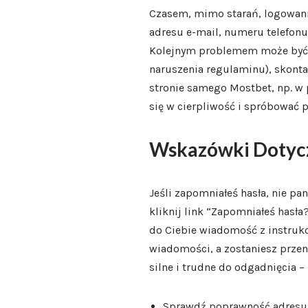
Czasem, mimo starań, logowan
adresu e-mail, numeru telefonu l
Kolejnym problemem może być z
naruszenia regulaminu), skonta
stronie samego Mostbet, np. w
się w cierpliwość i spróbować 
Wskazówki Dotycz
Jeśli zapomniałeś hasła, nie pan
kliknij link “Zapomniałeś hasł
do Ciebie wiadomość z instrukcj
wiadomości, a zostaniesz przeni
silne i trudne do odgadnięcia – 
Sprawdź poprawność adresu 