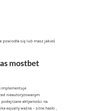
ie powiodła się lub masz jakieś
zas mostbet
a implementuje
rzed nieautoryzowanym
 podejrzane aktywności na
a equally ważna – silne hasło ,