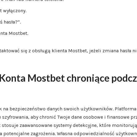
t wyłączony.
 hasła?”.
enta Mostbet.
aktować się z obsługą klienta Mostbet, jeżeli zmiana hasła n
 Konta Mostbet chroniące podc
k na bezpieczeństwo danych swoich użytkowników. Platform
 szyfrowania, aby chronić Twoje dane osobowe i finansowe p
stosuje zaawansowane systemy detekcyjne, które monitorują
a potencjalne zagrożenia. Własna odpowiedzialność użytkownik