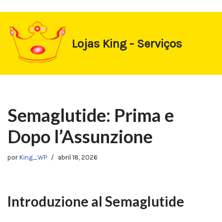
https://1-win-oynay.com/
https://pin-up-kasino.kz/
Pular
Lojas King - Serviços
para
o
conteúdo
Semaglutide: Prima e
Dopo l’Assunzione
por
King_WP
abril 18, 2026
Introduzione al Semaglutide