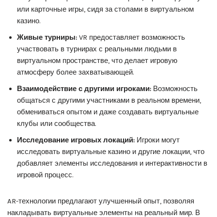
или карточные игры, сидя за столами в виртуальном
казино.
Живые турниры:
VR предоставляет возможность
участвовать в турнирах с реальными людьми в
виртуальном пространстве, что делает игровую
атмосферу более захватывающей.
Взаимодействие с другими игроками:
Возможность
общаться с другими участниками в реальном времени,
обмениваться опытом и даже создавать виртуальные
клубы или сообщества.
Исследование игровых локаций:
Игроки могут
исследовать виртуальные казино и другие локации, что
добавляет элементы исследования и интерактивности в
игровой процесс.
AR-технологии предлагают улучшенный опыт, позволяя
накладывать виртуальные элементы на реальный мир. В