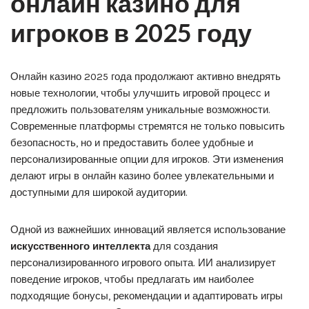
онлайн казино для
игроков в 2025 году
Онлайн казино 2025 года продолжают активно внедрять
новые технологии, чтобы улучшить игровой процесс и
предложить пользователям уникальные возможности.
Современные платформы стремятся не только повысить
безопасность, но и предоставить более удобные и
персонализированные опции для игроков. Эти изменения
делают игры в онлайн казино более увлекательными и
доступными для широкой аудитории.
Одной из важнейших инноваций является использование
искусственного интеллекта
для создания
персонализированного игрового опыта. ИИ анализирует
поведение игроков, чтобы предлагать им наиболее
подходящие бонусы, рекомендации и адаптировать игры