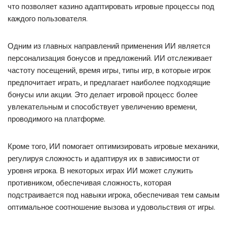
что позволяет казино адаптировать игровые процессы под
каждого пользователя.
Одним из главных направлений применения ИИ является
персонализация бонусов и предложений. ИИ отслеживает
частоту посещений, время игры, типы игр, в которые игрок
предпочитает играть, и предлагает наиболее подходящие
бонусы или акции. Это делает игровой процесс более
увлекательным и способствует увеличению времени,
проводимого на платформе.
Кроме того, ИИ помогает оптимизировать игровые механики,
регулируя сложность и адаптируя их в зависимости от
уровня игрока. В некоторых играх ИИ может служить
противником, обеспечивая сложность, которая
подстраивается под навыки игрока, обеспечивая тем самым
оптимальное соотношение вызова и удовольствия от игры.