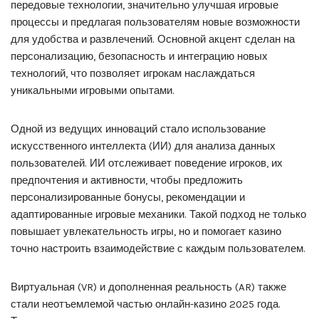
передовые технологии, значительно улучшая игровые
процессы и предлагая пользователям новые возможности
для удобства и развлечений. Основной акцент сделан на
персонализацию, безопасность и интеграцию новых
технологий, что позволяет игрокам наслаждаться
уникальными игровыми опытами.
Одной из ведущих инноваций стало использование
искусственного интеллекта (ИИ) для анализа данных
пользователей. ИИ отслеживает поведение игроков, их
предпочтения и активности, чтобы предложить
персонализированные бонусы, рекомендации и
адаптированные игровые механики. Такой подход не только
повышает увлекательность игры, но и помогает казино
точно настроить взаимодействие с каждым пользователем.
Виртуальная (VR) и дополненная реальность (AR) также
стали неотъемлемой частью онлайн-казино 2025 года.