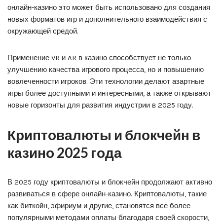
онлайн-казино это может быть использовано для создания
новых форматов игр и дополнительного взаимодействия с
окружающей средой.
Применение VR и AR в казино способствует не только
улучшению качества игрового процесса, но и повышению
вовлеченности игроков. Эти технологии делают азартные
игры более доступными и интересными, а также открывают
новые горизонты для развития индустрии в 2025 году.
Криптовалюты и блокчейн в
казино 2025 года
В 2025 году криптовалюты и блокчейн продолжают активно
развиваться в сфере онлайн-казино. Криптовалюты, такие
как биткойн, эфириум и другие, становятся все более
популярными методами оплаты благодаря своей скорости,