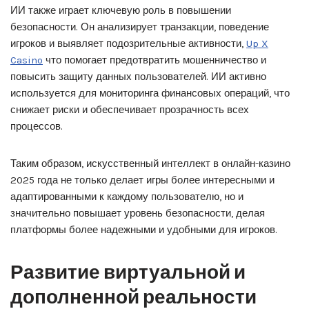
ИИ также играет ключевую роль в повышении
безопасности. Он анализирует транзакции, поведение
игроков и выявляет подозрительные активности,
Up X
Casino
что помогает предотвратить мошенничество и
повысить защиту данных пользователей. ИИ активно
используется для мониторинга финансовых операций, что
снижает риски и обеспечивает прозрачность всех
процессов.
Таким образом, искусственный интеллект в онлайн-казино
2025 года не только делает игры более интересными и
адаптированными к каждому пользователю, но и
значительно повышает уровень безопасности, делая
платформы более надежными и удобными для игроков.
Развитие виртуальной и
дополненной реальности