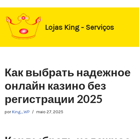
https://1-win-oynay.com/
https://pin-up-kasino.kz/
Pular
Lojas King - Serviços
para
o
conteúdo
Как выбрать надежное
онлайн казино без
регистрации 2025
por
King_WP
maio 27, 2025