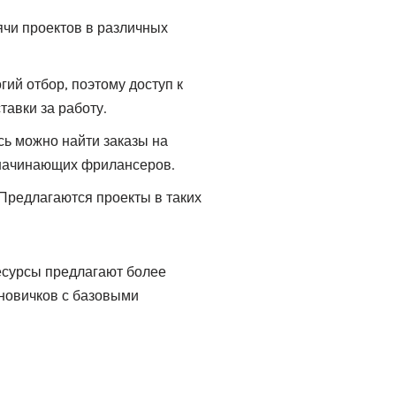
ячи проектов в различных
ий отбор, поэтому доступ к
авки за работу.
сь можно найти заказы на
 начинающих фрилансеров.
 Предлагаются проекты в таких
есурсы предлагают более
 новичков с базовыми