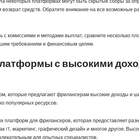
 На некоторых платформах могут быть скрытые сборы за оп
и возврат средств. Обратите внимание на все возможные ра
сь с комиссиями и методами выплат, сравните несколько пл
ашим требованиям и финансовым целям.
латформы с высокими дохо
рм, которые предлагают фрилансерам высокие доходы и ш
ко популярных ресурсов:
их платформ для фрилансеров, которая предоставляет раз
как IT, маркетинг, графический дизайн и многое другое. Выс
влекательным для опытных специалистов.