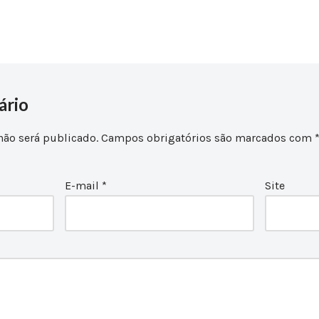
ário
não será publicado.
Campos obrigatórios são marcados com
E-mail
*
Site