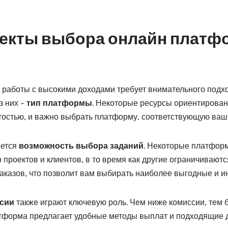
екты выбора онлайн платф
работы с высокими доходами требует внимательного подход
з них –
тип платформы
. Некоторые ресурсы ориентирован
тостью, и важно выбрать платформу, соответствующую ваш
яется
возможность выбора заданий
. Некоторые платфор
проектов и клиентов, в то время как другие ограничиваютс
казов, что позволит вам выбирать наиболее выгодные и и
сии
также играют ключевую роль. Чем ниже комиссии, тем 
латформа предлагает удобные методы выплат и подходящие 