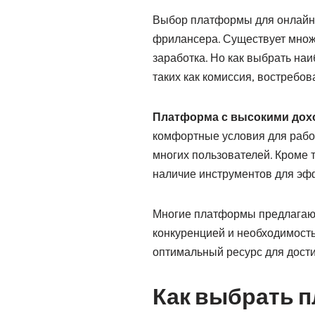
Выбор платформы для онлайн 
фрилансера. Существует множе
заработка. Но как выбрать н
таких как комиссия, востребов
Платформа с высокими дох
комфортные условия для рабо
многих пользователей. Кроме 
наличие инструментов для эф
Многие платформы предлагают 
конкуренцией и необходимость
оптимальный ресурс для дост
Как выбрать 