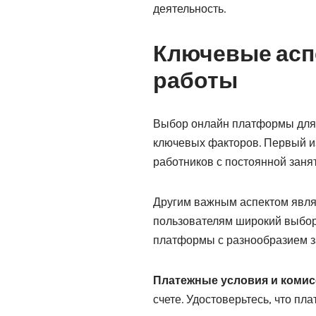
деятельность.
Ключевые асп
работы
Выбор онлайн платформы для 
ключевых факторов. Первый и
работников с постоянной заня
Другим важным аспектом явл
пользователям широкий выбор 
платформы с разнообразием за
Платежные условия и комис
счете. Удостоверьтесь, что п