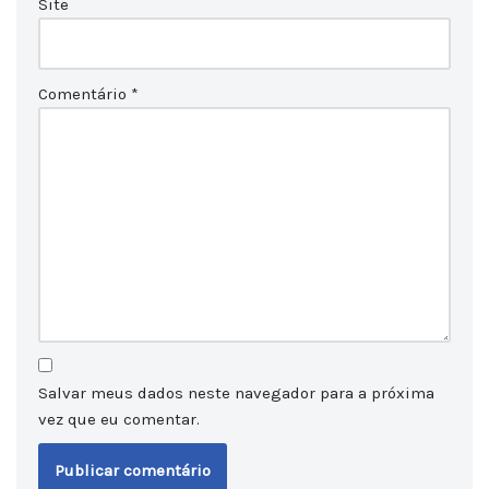
Site
Comentário
*
Salvar meus dados neste navegador para a próxima
vez que eu comentar.