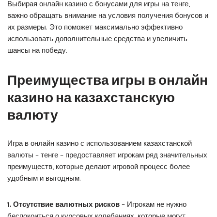
Выбирая онлайн казино с бонусами для игры на тенге,
важно обращать внимание на условия получения бонусов и
их размеры. Это поможет максимально эффективно
использовать дополнительные средства и увеличить
шансы на победу.
Преимущества игры в онлайн
казино на казахстанскую
валюту
Игра в онлайн казино с использованием казахстанской
валюты – тенге – предоставляет игрокам ряд значительных
преимуществ, которые делают игровой процесс более
удобным и выгодным.
1. Отсутствие валютных рисков
– Игрокам не нужно
беспокоиться о курсовых колебаниях, которые могут