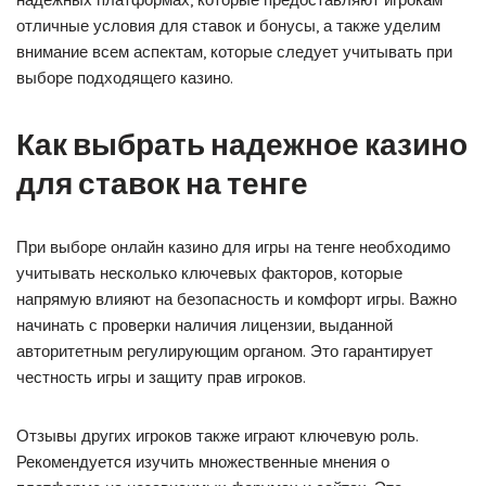
надежных платформах, которые предоставляют игрокам
отличные условия для ставок и бонусы, а также уделим
внимание всем аспектам, которые следует учитывать при
выборе подходящего казино.
Как выбрать надежное казино
для ставок на тенге
При выборе онлайн казино для игры на тенге необходимо
учитывать несколько ключевых факторов, которые
напрямую влияют на безопасность и комфорт игры. Важно
начинать с проверки наличия лицензии, выданной
авторитетным регулирующим органом. Это гарантирует
честность игры и защиту прав игроков.
Отзывы других игроков также играют ключевую роль.
Рекомендуется изучить множественные мнения о