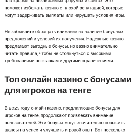
платформе на независимых форумах и сайтах. Это
поможет избежать казино с плохой репутацией, которые
могут задерживать выплаты или нарушать условия игры.
Не забывайте обращать внимание на наличие бонусных
предложений и условий их получения. Надежные казино
предлагают выгодные бонусы, но важно внимательно
читать правила, чтобы не столкнуться с высокими
требованиями по ставкам и другими ограничениями.
Топ онлайн казино с бонусами
для игроков на тенге
В 2025 году онлайн казино, предлагающие бонусы для
игроков на тенге, продолжают привлекать внимание
пользователей. Эти бонусы могут значительно повысить
шансы на успех и улучшить игровой опыт. Вот несколько