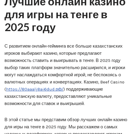
Лучшие онлайн казино
для игры на тенге в
2025 году
С развитием онлайн-гейминга все больше казахстанских
игроков выбирают казино, которые предлагают
возможность ставить и выигрывать в тенге. В 2025 году
выбор таких платформ значительно расширился, и игроки
могут наслаждаться комфортной игрой, не беспокоясь о
валютных операциях и конвертациях. Казино, Beef Casino
(
https://80aaalj8ai6dud.рф/
) поддерживающие
казахстанскую валюту, предоставляют уникальные
возможности для ставок и выигрышей.
В этой статье мы представим обзор лучших онлайн казино
для игры на тенге в 2025 году. Мы расскажем о самых