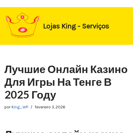
https://1-win-oynay.com/
https://pin-up-kasino.kz/
Pular
Lojas King - Serviços
para
o
conteúdo
Лучшие Онлайн Казино
Для Игры На Тенге В
2025 Году
por
King_WP
fevereiro 3, 2026