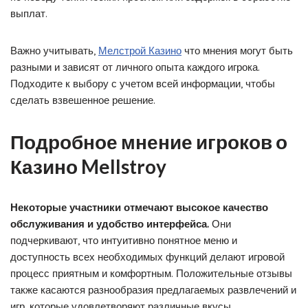
выплат.
Важно учитывать,
Мелстрой Казино
что мнения могут быть
разными и зависят от личного опыта каждого игрока.
Подходите к выбору с учетом всей информации, чтобы
сделать взвешенное решение.
Подробное мнение игроков о
Казино Mellstroy
Некоторые участники отмечают высокое качество
обслуживания и удобство интерфейса.
Они
подчеркивают, что интуитивно понятное меню и
доступность всех необходимых функций делают игровой
процесс приятным и комфортным. Положительные отзывы
также касаются разнообразия предлагаемых развлечений и
игр, которые удовлетворяют различные вкусы.