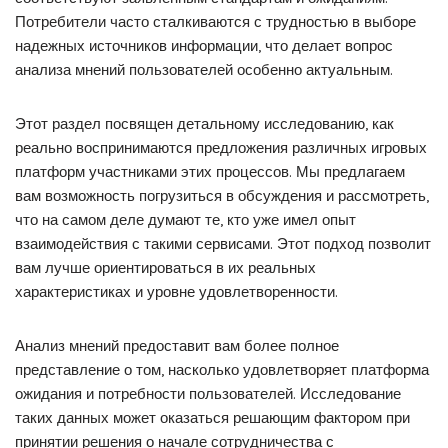
Потребители часто сталкиваются с трудностью в выборе
надежных источников информации, что делает вопрос
анализа мнений пользователей особенно актуальным.
Этот раздел посвящен детальному исследованию, как
реально воспринимаются предложения различных игровых
платформ участниками этих процессов. Мы предлагаем
вам возможность погрузиться в обсуждения и рассмотреть,
что на самом деле думают те, кто уже имел опыт
взаимодействия с такими сервисами. Этот подход позволит
вам лучше ориентироваться в их реальных
характеристиках и уровне удовлетворенности.
Анализ мнений предоставит вам более полное
представление о том, насколько удовлетворяет платформа
ожидания и потребности пользователей. Исследование
таких данных может оказаться решающим фактором при
принятии решения о начале сотрудничества с