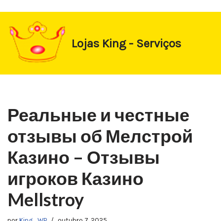
https://1-win-oynay.com/
https://pin-up-kasino.kz/
Pular
Lojas King - Serviços
para
o
conteúdo
Реальные и честные
отзывы об Мелстрой
Казино – Отзывы
игроков Казино
Mellstroy
por
King_WP
outubro 7, 2025